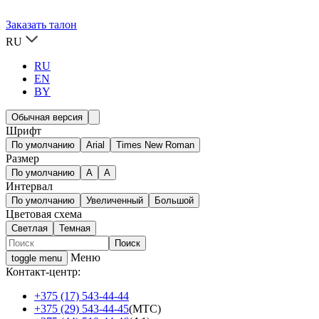
Заказать талон
RU
RU
EN
BY
Обычная версия
Шрифт
По умолчанию
Arial
Times New Roman
Размер
По умолчанию
A
A
Интервал
По умолчанию
Увеличенный
Большой
Цветовая схема
Светлая
Темная
Меню
toggle menu
Контакт-центр:
+375 (17) 543-44-44
+375 (29) 543-44-45
(МТС)