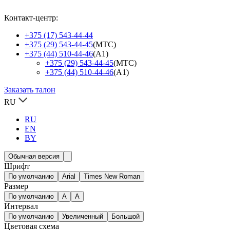
Контакт-центр:
+375 (17) 543-44-44
+375 (29) 543-44-45
(МТС)
+375 (44) 510-44-46
(А1)
+375 (29) 543-44-45
(МТС)
+375 (44) 510-44-46
(А1)
Заказать талон
RU
RU
EN
BY
Обычная версия
Шрифт
По умолчанию
Arial
Times New Roman
Размер
По умолчанию
A
A
Интервал
По умолчанию
Увеличенный
Большой
Цветовая схема