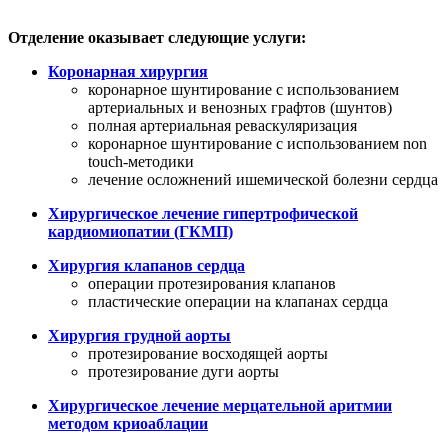
Отделение оказывает следующие услуги:
Коронарная хирургия
коронарное шунтирование с использованием
артериальных и венозных графтов (шунтов)
полная артериальная реваскуляризация
коронарное шунтирование с использованием non
touch-методики
лечение осложнений ишемической болезни сердца
Хирургическое лечение гипертрофической
кардиомиопатии (ГКМП)
Хирургия клапанов сердца
операции протезирования клапанов
пластические операции на клапанах сердца
Хирургия грудной аорты
протезирование восходящей аорты
протезирование дуги аорты
Хирургическое лечение мерцательной аритмии
методом криоаблации