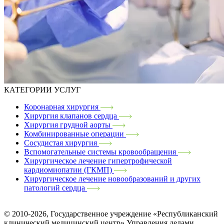
КАТЕГОРИИ УСЛУГ
Коронарная хирургия
Хирургия клапанов сердца
Хирургия грудной аорты
Комбинированные операции
Сосудистая хирургия
Вспомогательные системы кровообращения
Хирургическое лечение гипертрофической
кардиомиопатии (ГКМП)
Хирургическое лечение новообразований и других
патологий сердца
© 2010-2026, Государственное учреждение «Республиканский
клинический медицинский центр» Управления делами