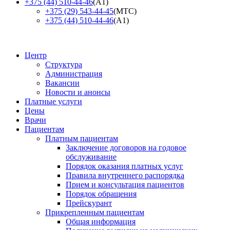
+375 (44) 510-44-46
(А1)
+375 (29) 543-44-45
(МТС)
+375 (44) 510-44-46
(А1)
Центр
Структура
Администрация
Вакансии
Новости и анонсы
Платные услуги
Цены
Врачи
Пациентам
Платным пациентам
Заключение договоров на годовое
обслуживание
Порядок оказания платных услуг
Правила внутреннего распорядка
Прием и консультация пациентов
Порядок обращения
Прейскурант
Прикрепленным пациентам
Общая информация