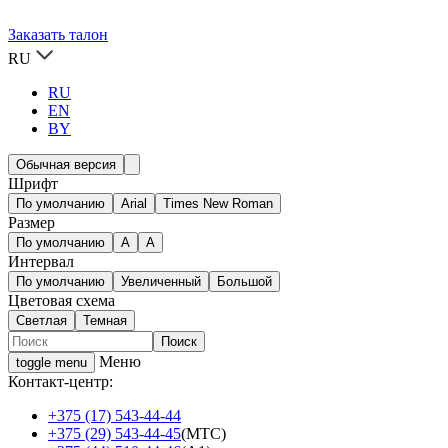
Заказать талон
RU
RU
EN
BY
Обычная версия
Шрифт
По умолчанию
Arial
Times New Roman
Размер
По умолчанию
A
A
Интервал
По умолчанию
Увеличенный
Большой
Цветовая схема
Светлая
Темная
Меню
toggle menu
Контакт-центр:
+375 (17) 543-44-44
+375 (29) 543-44-45
(МТС)