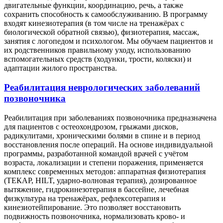
двигательные функции, координацию, речь, а также
сохранить способность к самообслуживанию. В программу
входят кинезиотерапия (в том числе на тренажёрах с
биологической обратной связью), физиотерапия, массаж,
занятия с логопедом и психологом. Мы обучаем пациентов и
их родственников правильному уходу, использованию
вспомогательных средств (ходунки, трости, коляски) и
адаптации жилого пространства.
Реабилитация неврологических заболеваний
позвоночника
Реабилитация при заболеваниях позвоночника предназначена
для пациентов с остеохондрозом, грыжами дисков,
радикулитами, хроническими болями в спине и в период
восстановления после операций. На основе индивидуальной
программы, разработанной командой врачей с учётом
возраста, локализации и степени поражения, применяется
комплекс современных методов: аппаратная физиотерапия
(ТЕКАР, HILT, ударно-волновая терапия), дозированное
вытяжение, гидрокинезотерапия в бассейне, лечебная
физкультура на тренажёрах, рефлексотерапия и
кинезиотейпирование. Это позволяет восстановить
подвижность позвоночника, нормализовать крово- и