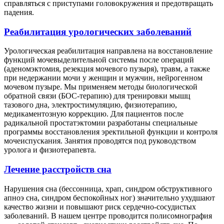
справляться с приступами головокружения и предотвращать
падения.
Реабилитация урологических заболеваний
Урологическая реабилитация направлена на восстановление
функций мочевыделительной системы после операций
(аденомэктомия, резекция мочевого пузыря), травм, а также
при недержании мочи у женщин и мужчин, нейрогенном
мочевом пузыре. Мы применяем методы биологической
обратной связи (БОС-терапию) для тренировки мышц
тазового дна, электростимуляцию, физиотерапию,
медикаментозную коррекцию. Для пациентов после
радикальной простатэктомии разработаны специальные
программы восстановления эректильной функции и контроля
мочеиспускания. Занятия проводятся под руководством
уролога и физиотерапевта.
Лечение расстройств сна
Нарушения сна (бессонница, храп, синдром обструктивного
апноэ сна, синдром беспокойных ног) значительно ухудшают
качество жизни и повышают риск сердечно-сосудистых
заболеваний. В нашем центре проводится полисомнография