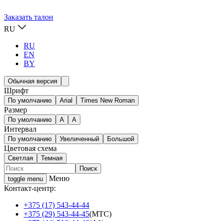
Заказать талон
RU
RU
EN
BY
Обычная версия
Шрифт
По умолчанию
Arial
Times New Roman
Размер
По умолчанию
A
A
Интервал
По умолчанию
Увеличенный
Большой
Цветовая схема
Светлая
Темная
Меню
toggle menu
Контакт-центр:
+375 (17) 543-44-44
+375 (29) 543-44-45
(МТС)