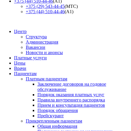
+375 (44) 510-44-46
(А1)
+375 (29) 543-44-45
(МТС)
+375 (44) 510-44-46
(А1)
Центр
Структура
Администрация
Вакансии
Новости и анонсы
Платные услуги
Цены
Врачи
Пациентам
Платным пациентам
Заключение договоров на годовое
обслуживание
Порядок оказания платных услуг
Правила внутреннего распорядка
Прием и консультация пациентов
Порядок обращения
Прейскурант
Прикрепленным пациентам
Общая информация