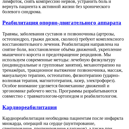
лимфоток, снять компрессию нервов, устранить боль и
вернуть пациента к активной жизни без хронического
болевого синдрома.
Реабилитация опорно-двигательного аппарата
Травмы, заболевания суставов и позвоночника (артрозы,
остеохондроз, грыжи дисков, сколиоз) требуют комплексного
восстановительного лечения. Реабилитация направлена на
снятие боли, восстановление объёма движений, укрепление
мышечного корсета и предотвращение рецидивов. Мы
используем современные методы: лечебную физкультуру
(индивидуальные и групповые занятия), механотерапию на
тренажёрах, тракционное вытяжение позвоночника, массаж,
мануальную терапию, остеопатию, физиотерапию (ударно-
волновая терапия, магнитотерапия, лазер, электрофорез).
Особое внимание уделяется биомеханике движений и
эргономике рабочего места. Программы разрабатываются
совместно с травматологом-ортопедом и реабилитологом.
Кардиореабилитация
Кардиореабилитация необходима пациентам после инфаркта
миокарда, операций на сердце (шунтирование,
стентирование, протезирование клапанов), а также при