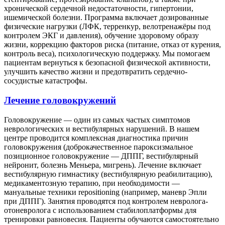
хронической сердечной недостаточности, гипертонии,
ишемической болезни. Программа включает дозированные
физические нагрузки (ЛФК, терренкур, велотренажёры под
контролем ЭКГ и давления), обучение здоровому образу
жизни, коррекцию факторов риска (питание, отказ от курения,
контроль веса), психологическую поддержку. Мы помогаем
пациентам вернуться к безопасной физической активности,
улучшить качество жизни и предотвратить сердечно-
сосудистые катастрофы.
Лечение головокружений
Головокружение — один из самых частых симптомов
неврологических и вестибулярных нарушений. В нашем
центре проводится комплексная диагностика причин
головокружения (доброкачественное пароксизмальное
позиционное головокружение — ДППГ, вестибулярный
нейронит, болезнь Меньера, мигрень). Лечение включает
вестибулярную гимнастику (вестибулярную реабилитацию),
медикаментозную терапию, при необходимости —
мануальные техники repositioning (например, маневр Эпли
при ДППГ). Занятия проводятся под контролем невролога-
отоневролога с использованием стабилоплатформы для
тренировки равновесия. Пациенты обучаются самостоятельно