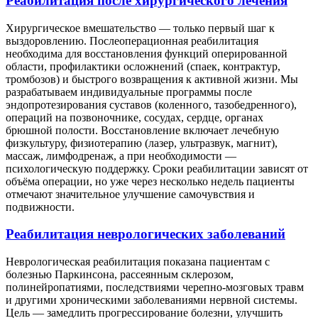
Реабилитация после хирургического лечения
Хирургическое вмешательство — только первый шаг к
выздоровлению. Послеоперационная реабилитация
необходима для восстановления функций оперированной
области, профилактики осложнений (спаек, контрактур,
тромбозов) и быстрого возвращения к активной жизни. Мы
разрабатываем индивидуальные программы после
эндопротезирования суставов (коленного, тазобедренного),
операций на позвоночнике, сосудах, сердце, органах
брюшной полости. Восстановление включает лечебную
физкультуру, физиотерапию (лазер, ультразвук, магнит),
массаж, лимфодренаж, а при необходимости —
психологическую поддержку. Сроки реабилитации зависят от
объёма операции, но уже через несколько недель пациенты
отмечают значительное улучшение самочувствия и
подвижности.
Реабилитация неврологических заболеваний
Неврологическая реабилитация показана пациентам с
болезнью Паркинсона, рассеянным склерозом,
полинейропатиями, последствиями черепно-мозговых травм
и другими хроническими заболеваниями нервной системы.
Цель — замедлить прогрессирование болезни, улучшить