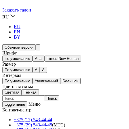
Заказать талон
RU
RU
EN
BY
Обычная версия
Шрифт
По умолчанию
Arial
Times New Roman
Размер
По умолчанию
A
A
Интервал
По умолчанию
Увеличенный
Большой
Цветовая схема
Светлая
Темная
Меню
toggle menu
Контакт-центр:
+375 (17) 543-44-44
+375 (29) 543-44-45
(МТС)