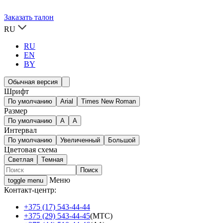
Заказать талон
RU
RU
EN
BY
Обычная версия
Шрифт
По умолчанию
Arial
Times New Roman
Размер
По умолчанию
A
A
Интервал
По умолчанию
Увеличенный
Большой
Цветовая схема
Светлая
Темная
Меню
toggle menu
Контакт-центр:
+375 (17) 543-44-44
+375 (29) 543-44-45
(МТС)