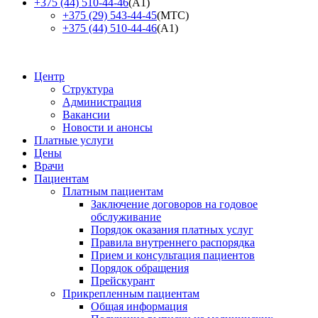
+375 (44) 510-44-46
(А1)
+375 (29) 543-44-45
(МТС)
+375 (44) 510-44-46
(А1)
Центр
Структура
Администрация
Вакансии
Новости и анонсы
Платные услуги
Цены
Врачи
Пациентам
Платным пациентам
Заключение договоров на годовое
обслуживание
Порядок оказания платных услуг
Правила внутреннего распорядка
Прием и консультация пациентов
Порядок обращения
Прейскурант
Прикрепленным пациентам
Общая информация