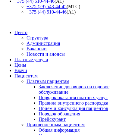
+375 (44) 510-44-46
(А1)
+375 (29) 543-44-45
(МТС)
+375 (44) 510-44-46
(А1)
Центр
Структура
Администрация
Вакансии
Новости и анонсы
Платные услуги
Цены
Врачи
Пациентам
Платным пациентам
Заключение договоров на годовое
обслуживание
Порядок оказания платных услуг
Правила внутреннего распорядка
Прием и консультация пациентов
Порядок обращения
Прейскурант
Прикрепленным пациентам
Общая информация