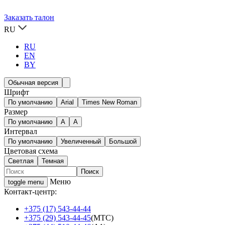
Заказать талон
RU
RU
EN
BY
Обычная версия
Шрифт
По умолчанию
Arial
Times New Roman
Размер
По умолчанию
A
A
Интервал
По умолчанию
Увеличенный
Большой
Цветовая схема
Светлая
Темная
Меню
toggle menu
Контакт-центр:
+375 (17) 543-44-44
+375 (29) 543-44-45
(МТС)