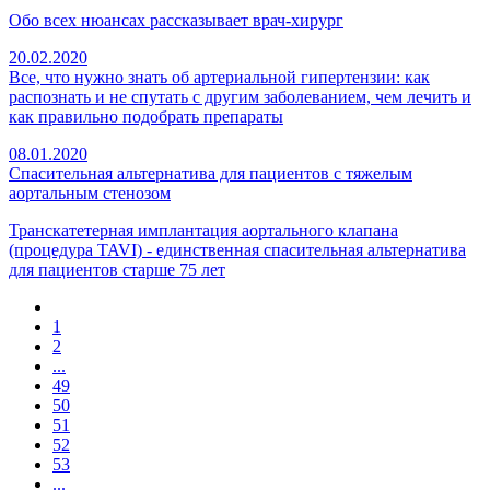
Обо всех нюансах рассказывает врач-хирург
20.02.2020
Все, что нужно знать об артериальной гипертензии: как
распознать и не спутать с другим заболеванием, чем лечить и
как правильно подобрать препараты
08.01.2020
Спасительная альтернатива для пациентов с тяжелым
аортальным стенозом
Транскатетерная имплантация аортального клапана
(процедура TAVI) - единственная спасительная альтернатива
для пациентов старше 75 лет
1
2
...
49
50
51
52
53
...