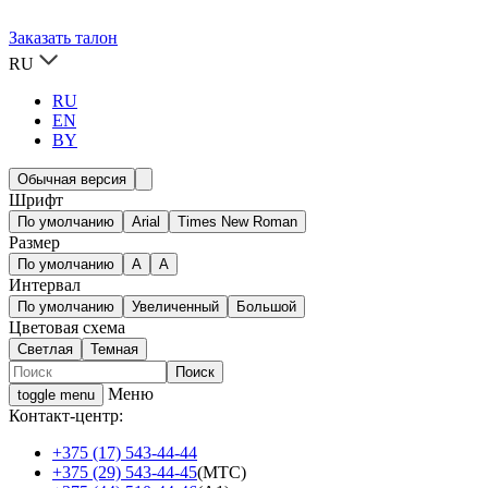
Заказать талон
RU
RU
EN
BY
Обычная версия
Шрифт
По умолчанию
Arial
Times New Roman
Размер
По умолчанию
A
A
Интервал
По умолчанию
Увеличенный
Большой
Цветовая схема
Светлая
Темная
Меню
toggle menu
Контакт-центр:
+375 (17) 543-44-44
+375 (29) 543-44-45
(МТС)