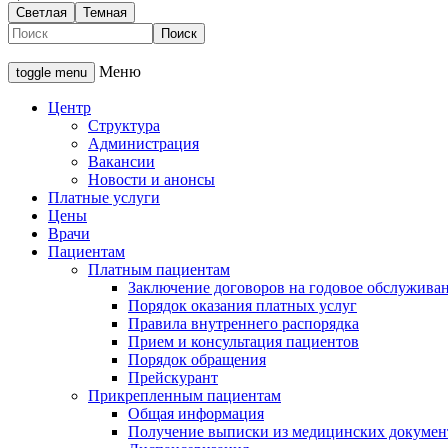
Светлая
Темная
Меню
toggle menu
Центр
Структура
Администрация
Вакансии
Новости и анонсы
Платные услуги
Цены
Врачи
Пациентам
Платным пациентам
Заключение договоров на годовое обслужива
Порядок оказания платных услуг
Правила внутреннего распорядка
Прием и консультация пациентов
Порядок обращения
Прейскурант
Прикрепленным пациентам
Общая информация
Получение выписки из медицинских докумен