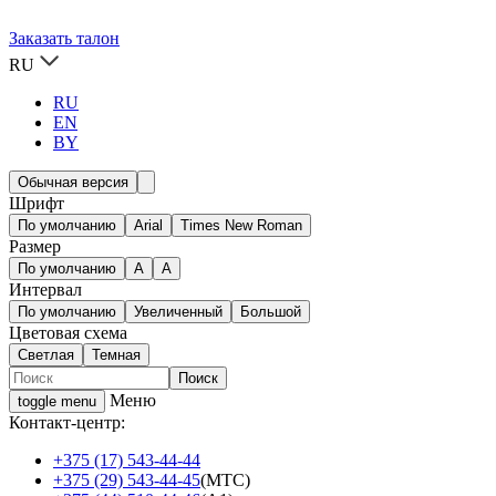
Заказать талон
RU
RU
EN
BY
Обычная версия
Шрифт
По умолчанию
Arial
Times New Roman
Размер
По умолчанию
A
A
Интервал
По умолчанию
Увеличенный
Большой
Цветовая схема
Светлая
Темная
Меню
toggle menu
Контакт-центр:
+375 (17) 543-44-44
+375 (29) 543-44-45
(МТС)