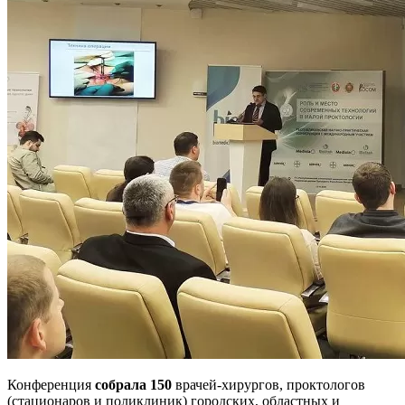
Конференция
собрала 150
врачей-хирургов, проктологов
(стационаров и поликлиник) городских, областных и