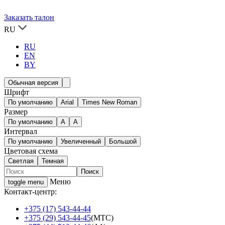
Заказать талон
RU
RU
EN
BY
Обычная версия
Шрифт
По умолчанию
Arial
Times New Roman
Размер
По умолчанию
A
A
Интервал
По умолчанию
Увеличенный
Большой
Цветовая схема
Светлая
Темная
Меню
toggle menu
Контакт-центр:
+375 (17) 543-44-44
+375 (29) 543-44-45
(МТС)