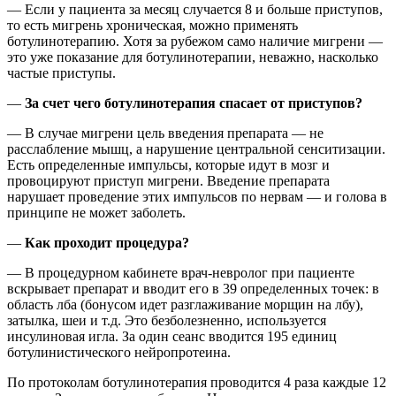
— Если у пациента за месяц случается 8 и больше приступов,
то есть мигрень хроническая, можно применять
ботулинотерапию. Хотя за рубежом само наличие мигрени —
это уже показание для ботулинотерапии, неважно, насколько
частые приступы.
—
За счет чего ботулинотерапия спасает от приступов?
— В случае мигрени цель введения препарата — не
расслабление мышц, а нарушение центральной сенситизации.
Есть определенные импульсы, которые идут в мозг и
провоцируют приступ мигрени. Введение препарата
нарушает проведение этих импульсов по нервам — и голова в
принципе не может заболеть.
—
Как проходит процедура?
— В процедурном кабинете врач-невролог при пациенте
вскрывает препарат и вводит его в 39 определенных точек: в
область лба (бонусом идет разглаживание морщин на лбу),
затылка, шеи и т.д. Это безболезненно, используется
инсулиновая игла. За один сеанс вводится 195 единиц
ботулинистического нейропротеина.
По протоколам ботулинотерапия проводится 4 раза каждые 12