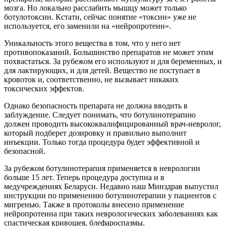
мозга. Но локально расслабить мышцу может только
ботулотоксин. Кстати, сейчас понятие «токсин» уже не
используется, его заменили на «нейропротеин».
Уникальность этого вещества в том, что у него нет
противопоказаний. Большинство препаратов не может этим
похвастаться. За рубежом его используют и для беременных, и
для лактирующих, и для детей. Вещество не поступает в
кровоток и, соответственно, не вызывает никаких
токсических эффектов.
Однако безопасность препарата не должна вводить в
заблуждение. Следует понимать, что ботулинотерапию
должен проводить высококвалифицированный врач-невролог,
который подберет дозировку и правильно выполнит
инъекции. Только тогда процедура будет эффективной и
безопасной.
За рубежом ботулинотерапия применяется в неврологии
больше 15 лет. Теперь процедура доступна и в
медучреждениях Беларуси. Недавно наш Минздрав выпустил
инструкции по применению ботулинотерапии у пациентов с
мигренью. Также в протоколы внесено применение
нейропротеина при таких неврологических заболеваниях как
спастическая кривошея, блефароспазмы.