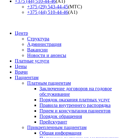
+375 (44) 510-44-46
(А1)
+375 (29) 543-44-45
(МТС)
+375 (44) 510-44-46
(А1)
Центр
Структура
Администрация
Вакансии
Новости и анонсы
Платные услуги
Цены
Врачи
Пациентам
Платным пациентам
Заключение договоров на годовое
обслуживание
Порядок оказания платных услуг
Правила внутреннего распорядка
Прием и консультация пациентов
Порядок обращения
Прейскурант
Прикрепленным пациентам
Общая информация