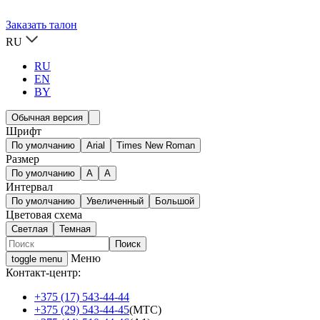
Заказать талон
RU
RU
EN
BY
Обычная версия
Шрифт
По умолчанию
Arial
Times New Roman
Размер
По умолчанию
A
A
Интервал
По умолчанию
Увеличенный
Большой
Цветовая схема
Светлая
Темная
Меню
toggle menu
Контакт-центр:
+375 (17) 543-44-44
+375 (29) 543-44-45
(МТС)