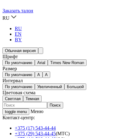
Заказать талон
RU
RU
EN
BY
Обычная версия
Шрифт
По умолчанию
Arial
Times New Roman
Размер
По умолчанию
A
A
Интервал
По умолчанию
Увеличенный
Большой
Цветовая схема
Светлая
Темная
Меню
toggle menu
Контакт-центр:
+375 (17) 543-44-44
+375 (29) 543-44-45
(МТС)