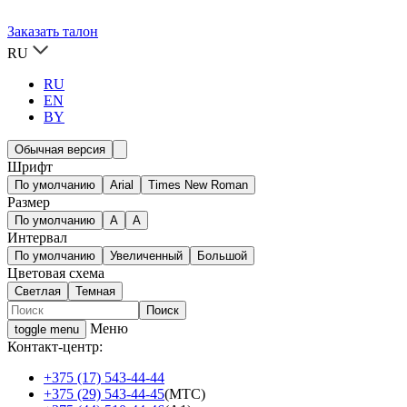
Заказать талон
RU
RU
EN
BY
Обычная версия
Шрифт
По умолчанию
Arial
Times New Roman
Размер
По умолчанию
A
A
Интервал
По умолчанию
Увеличенный
Большой
Цветовая схема
Светлая
Темная
Меню
toggle menu
Контакт-центр:
+375 (17) 543-44-44
+375 (29) 543-44-45
(МТС)