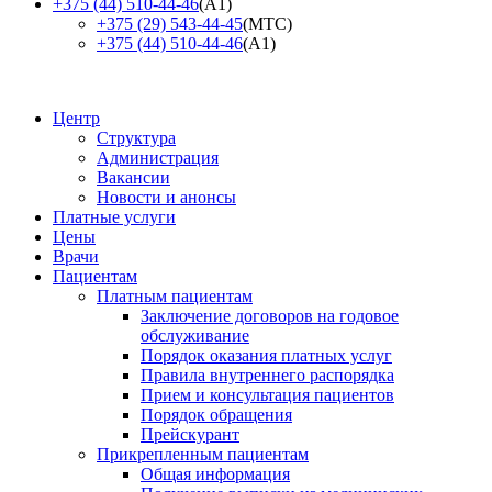
+375 (44) 510-44-46
(А1)
+375 (29) 543-44-45
(МТС)
+375 (44) 510-44-46
(А1)
Центр
Структура
Администрация
Вакансии
Новости и анонсы
Платные услуги
Цены
Врачи
Пациентам
Платным пациентам
Заключение договоров на годовое
обслуживание
Порядок оказания платных услуг
Правила внутреннего распорядка
Прием и консультация пациентов
Порядок обращения
Прейскурант
Прикрепленным пациентам
Общая информация