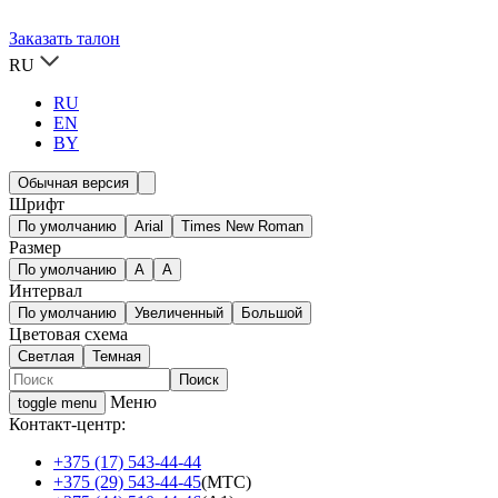
Заказать талон
RU
RU
EN
BY
Обычная версия
Шрифт
По умолчанию
Arial
Times New Roman
Размер
По умолчанию
A
A
Интервал
По умолчанию
Увеличенный
Большой
Цветовая схема
Светлая
Темная
Меню
toggle menu
Контакт-центр:
+375 (17) 543-44-44
+375 (29) 543-44-45
(МТС)