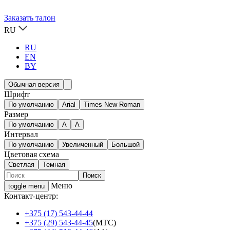
Заказать талон
RU
RU
EN
BY
Обычная версия
Шрифт
По умолчанию
Arial
Times New Roman
Размер
По умолчанию
A
A
Интервал
По умолчанию
Увеличенный
Большой
Цветовая схема
Светлая
Темная
Меню
toggle menu
Контакт-центр:
+375 (17) 543-44-44
+375 (29) 543-44-45
(МТС)