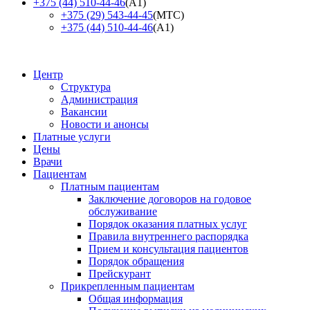
+375 (44) 510-44-46
(А1)
+375 (29) 543-44-45
(МТС)
+375 (44) 510-44-46
(А1)
Центр
Структура
Администрация
Вакансии
Новости и анонсы
Платные услуги
Цены
Врачи
Пациентам
Платным пациентам
Заключение договоров на годовое
обслуживание
Порядок оказания платных услуг
Правила внутреннего распорядка
Прием и консультация пациентов
Порядок обращения
Прейскурант
Прикрепленным пациентам
Общая информация