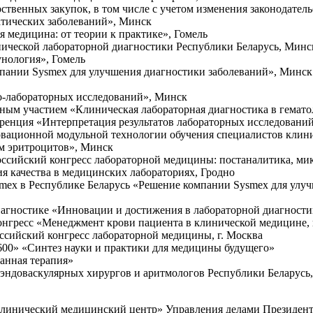
рственных закупок, в том числе с учетом изменения законодател
матических заболеваний», Минск
ая медицина: от теории к практике», Гомель
инической лабораторной диагностики Республики Беларусь, Минс
унология», Гомель
мпании Sysmex для улучшения диагностики заболеваний», Минск
ко-лабораторных исследований», Минск
дным участием «Клиническая лабораторная диагностика в гемат
еренция «Интерпретация результатов лабораторных исследовани
новационной модульной технологии обучения специалистов кли
ам эритроцитов», Минск
Российский конгресс лабораторной медицины: постаналитика, ми
ния качества в медицинских лабораториях, Гродно
smex в Республике Беларусь «Решение компании Sysmex для улу
диагностике «Инновации и достижения в лабораторной диагност
конгресс «Менеджмент крови пациента в клинической медицине,
оссийский конгресс лабораторной медицины, г. Москва
600» «Синтез науки и практики для медицины будущего»
ванная терапия»
ноэндоваскулярных хирургов и аритмологов Республики Беларусь
клинический медицинский центр» Управления делами Президент