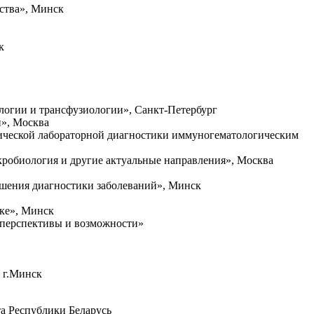
ьства», Минск
к
ологии и трансфузиологии», Санкт-Петербург
й», Москва
нической лабораторной диагностики иммуногематологическим
кробиология и другие актуальные направления», Москва
чшения диагностики заболеваний», Минск
ике», Минск
 перспективы и возможности»
, г.Минск
а Республики Беларусь