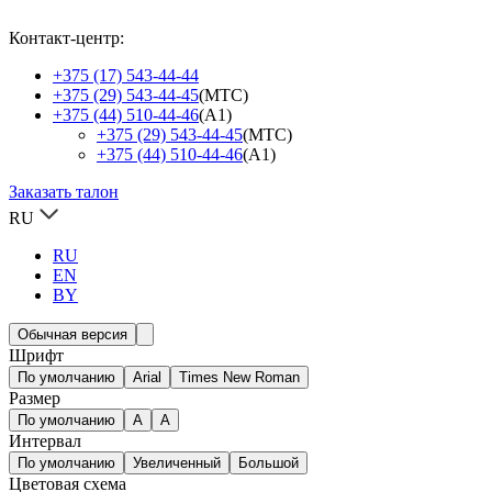
Контакт-центр:
+375 (17) 543-44-44
+375 (29) 543-44-45
(МТС)
+375 (44) 510-44-46
(А1)
+375 (29) 543-44-45
(МТС)
+375 (44) 510-44-46
(А1)
Заказать талон
RU
RU
EN
BY
Обычная версия
Шрифт
По умолчанию
Arial
Times New Roman
Размер
По умолчанию
A
A
Интервал
По умолчанию
Увеличенный
Большой
Цветовая схема