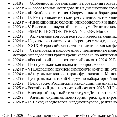
2018 г. - «Особенности организации и проведения госуда
2022 г. - «Лабораторные исследования в диагностике со
2023 г. - «II Колбовские чтения. Современная лабораторн
2023 г. - IX Республиканский конгресс специалистов кл
2023 г. - «Инфекционные болезни, микробиология и имм
2023 г. - V Ежегодный научный симпозиум «Решение ко
2023 г. - «SMARTDOCTOR THERAPY 2023», Минск
2023 г. - «Актуальные вопросы контроля качества клини
2024 г. - Научно-практическая конференция с междунаро
2024 г. - XXIX Всероссийская научно-практическая конф
2024 г. - «Стажировка и информация с применением ин
методам исследования групп крови человека по антиген
2024 г. - «Российский диагностический саммит 2024. Х 
2024 г. - I Республиканская школа по вопросам обеспече
2024 г. - VI Ежегодном научном симпозиум компании Sy
2024 г. - «Актуальные вопросы трансфузиологии», Минск
2025 г. - Центральноазиатский Форум по лабораторной 
2025 г. - I Белорусско-Российский междисциплинарный 
2025 г. - Российский диагностический саммит 2025. ХI Р
2025 г. - Ежегодный научный симпозиум «Диагностика 3
2026 г. - «Анемии: скрининг, мониторинг, риск-адаптиро
2026 г. - IX Съезд кардиологов, кардиохирургов, рентге
© 2010-2026, Государственное учреждение «Республиканский 