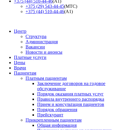
+375 (44) 510-44-46
(А1)
+375 (29) 543-44-45
(МТС)
+375 (44) 510-44-46
(А1)
Центр
Структура
Администрация
Вакансии
Новости и анонсы
Платные услуги
Цены
Врачи
Пациентам
Платным пациентам
Заключение договоров на годовое
обслуживание
Порядок оказания платных услуг
Правила внутреннего распорядка
Прием и консультация пациентов
Порядок обращения
Прейскурант
Прикрепленным пациентам
Общая информация