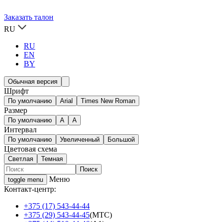
Заказать талон
RU
RU
EN
BY
Обычная версия
Шрифт
По умолчанию
Arial
Times New Roman
Размер
По умолчанию
A
A
Интервал
По умолчанию
Увеличенный
Большой
Цветовая схема
Светлая
Темная
Меню
toggle menu
Контакт-центр:
+375 (17) 543-44-44
+375 (29) 543-44-45
(МТС)