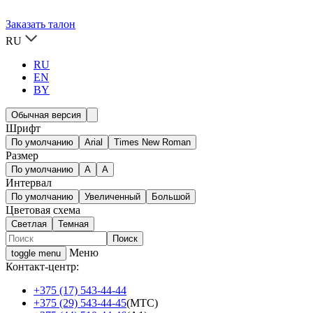
Заказать талон
RU
RU
EN
BY
Обычная версия
Шрифт
По умолчанию
Arial
Times New Roman
Размер
По умолчанию
A
A
Интервал
По умолчанию
Увеличенный
Большой
Цветовая схема
Светлая
Темная
Меню
toggle menu
Контакт-центр:
+375 (17) 543-44-44
+375 (29) 543-44-45
(МТС)