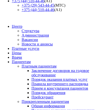
+375 (44) 510-44-46
(А1)
+375 (29) 543-44-45
(МТС)
+375 (44) 510-44-46
(А1)
Центр
Структура
Администрация
Вакансии
Новости и анонсы
Платные услуги
Цены
Врачи
Пациентам
Платным пациентам
Заключение договоров на годовое
обслуживание
Порядок оказания платных услуг
Правила внутреннего распорядка
Прием и консультация пациентов
Порядок обращения
Прейскурант
Прикрепленным пациентам
Общая информация