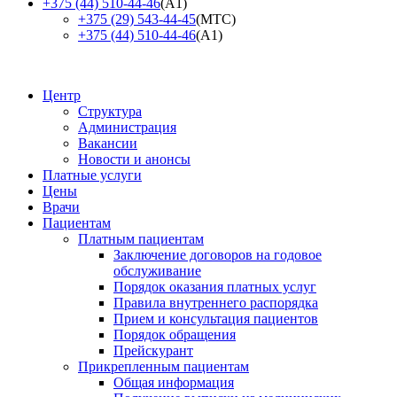
+375 (44) 510-44-46
(А1)
+375 (29) 543-44-45
(МТС)
+375 (44) 510-44-46
(А1)
Центр
Структура
Администрация
Вакансии
Новости и анонсы
Платные услуги
Цены
Врачи
Пациентам
Платным пациентам
Заключение договоров на годовое
обслуживание
Порядок оказания платных услуг
Правила внутреннего распорядка
Прием и консультация пациентов
Порядок обращения
Прейскурант
Прикрепленным пациентам
Общая информация