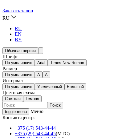
Заказать талон
RU
RU
EN
BY
Обычная версия
Шрифт
По умолчанию
Arial
Times New Roman
Размер
По умолчанию
A
A
Интервал
По умолчанию
Увеличенный
Большой
Цветовая схема
Светлая
Темная
Меню
toggle menu
Контакт-центр:
+375 (17) 543-44-44
+375 (29) 543-44-45
(МТС)