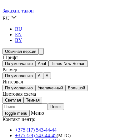
Заказать талон
RU
RU
EN
BY
Обычная версия
Шрифт
По умолчанию
Arial
Times New Roman
Размер
По умолчанию
A
A
Интервал
По умолчанию
Увеличенный
Большой
Цветовая схема
Светлая
Темная
Меню
toggle menu
Контакт-центр:
+375 (17) 543-44-44
+375 (29) 543-44-45
(МТС)