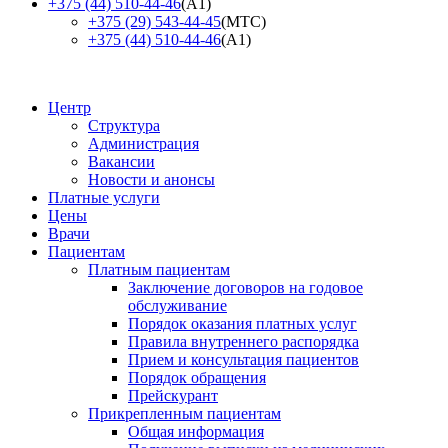
+375 (44) 510-44-46
(А1)
+375 (29) 543-44-45
(МТС)
+375 (44) 510-44-46
(А1)
Центр
Структура
Администрация
Вакансии
Новости и анонсы
Платные услуги
Цены
Врачи
Пациентам
Платным пациентам
Заключение договоров на годовое
обслуживание
Порядок оказания платных услуг
Правила внутреннего распорядка
Прием и консультация пациентов
Порядок обращения
Прейскурант
Прикрепленным пациентам
Общая информация