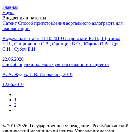
Главная
Наука
Внедрения и патенты
Патент
Способ приготовления аортального аллографта для
имплантации
Выдача патента от 11.10.2019 Островский Ю.П., Щетинко
Н.Н., Спиридонов С.В., Одинцов В.О.,
Юдина О.А
., Дрык
С.И., Субоч Е.И.
22.06.2020
Способ оценки болевой чувствительности пациента
А. А. Жудро, Г. В. Илюкевич, 2019
12.06.2019
1
2
© 2010-2026, Государственное учреждение «Республиканский
клинический медицинский центр» Управления делами