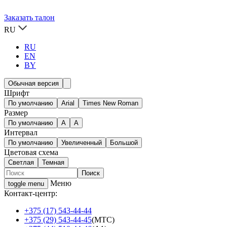
Заказать талон
RU
RU
EN
BY
Обычная версия
Шрифт
По умолчанию
Arial
Times New Roman
Размер
По умолчанию
A
A
Интервал
По умолчанию
Увеличенный
Большой
Цветовая схема
Светлая
Темная
Меню
toggle menu
Контакт-центр:
+375 (17) 543-44-44
+375 (29) 543-44-45
(МТС)