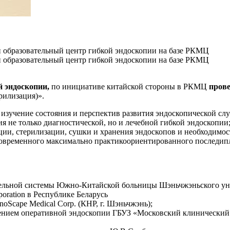
й образовательный центр гибкой эндоскопии на базе РКМЦ
й образовательный центр гибкой эндоскопии на базе РКМЦ
й эндоскопии,
по инициативе китайской стороны в РКМЦ
прове
рилизация)».
изучение состояния и перспектив развития эндоскопической слу
ия не только диагностической, но и лечебной гибкой эндоскопи
ции, стерилизации, сушки и хранения эндоскопов и необходимос
современного максимально практикоориентированного последипло
ельной системы Южно-Китайской больницы Шэньчжэньского ун
poration в Республике Беларусь
Scape Medical Corp. (КНР, г. Шэньчжэнь);
ением оперативной эндоскопии ГБУЗ «Московский клинический 