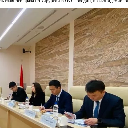
ль главного врача по хирургии Ю.В.Слободин, врач-эпидемиолог