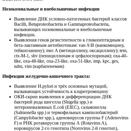
Нозокомиальные и внебольничные инфекции
Выявление ДНК условно-патогенных бактерий классов
Bacilli, Betaproteobacteria и Gammaproteobacteria,
вызывающих нозокомиальные и внебольничные
инфекции.
Выявления генов резистентности к гликопептидным и
бета-лактамным антибиотикам: van A\B (ванкомицину,
тейкопланину); mec A (метициллину, оксациллину); tem,
ctx-М-1, shv (пенициллинам и цефалоспоринам); oxa-40-
like, oxa-48-like, оxa-23-like, oxa-51-like, imp, kpc, ges,
ndm, vim (карбапенемам)
Инфекции желудочно-кишечного тракта:
Выявление H.pylori и трёх основных мутаций,
вызывающих устойчивость к кларитромицину
ОКИ-скрин выявления и дифференциации ДНК
бактерий рода шигелла (Shigella spp.) и
энтероинвазивных E.coli (EIEC), сальмонелла
(Salmonella spp.) и термофильных кампилобактерий
(Campylobacter spp.), аденовирусов группы F (Adenovirus
F) и РНК ротавирусов группы А (Rotavirus A),
норовирусов 2-го генотипа (Norovirus 2-й генотип),