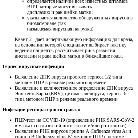
определяется наличие всех известных штаммов
ВПЧ, которые могут вызывать
дисплазию и рак шейки матки;
указывается количество обнаруженных вирусов в
биоматериале (так
называемая вирусная нагрузка).
Квант-21 дает исчерпывающую информацию для врача,
на основании которой специалист выбирает тактику
ведения пациента, рассчитывает риск развития
дисплазии и рака шейки матки в ближайшие годы.
Герпес-вирусные инфекции
Выявление ДНК вируса простого герпеса 1/2 типа
методом ПЦР в режиме реального времени
Выявление и количественное определение ДНК вируса
Эпштейн-Барра (EBV), цитомегаловируса, герпеса 6
типа методом ПЦР в режиме реального времени
Инфекции респираторного тракта:
ПЦР-тест на COVID-19 (определение РНК SARS-CoV-2
в мазках со слизистой носоглотки и/или ротоглотки)
Выявление РНК вирусов гриппа А (Influenza virus A) и
гриппа В (Influenza virus В) методом ПЦР в режиме