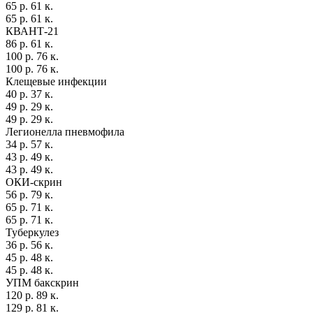
65 р. 61 к.
65 р. 61 к.
КВАНТ-21
86 р. 61 к.
100 р. 76 к.
100 р. 76 к.
Клещевые инфекции
40 р. 37 к.
49 р. 29 к.
49 р. 29 к.
Легионелла пневмофила
34 р. 57 к.
43 р. 49 к.
43 р. 49 к.
ОКИ-скрин
56 р. 79 к.
65 р. 71 к.
65 р. 71 к.
Туберкулез
36 р. 56 к.
45 р. 48 к.
45 р. 48 к.
УПМ бакскрин
120 р. 89 к.
129 р. 81 к.