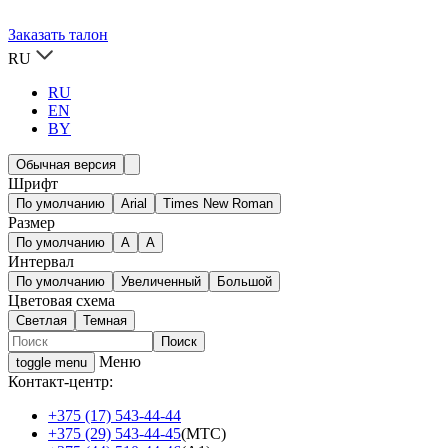
Заказать талон
RU
RU
EN
BY
Обычная версия
Шрифт
По умолчанию
Arial
Times New Roman
Размер
По умолчанию
A
A
Интервал
По умолчанию
Увеличенный
Большой
Цветовая схема
Светлая
Темная
Меню
toggle menu
Контакт-центр:
+375 (17) 543-44-44
+375 (29) 543-44-45
(МТС)