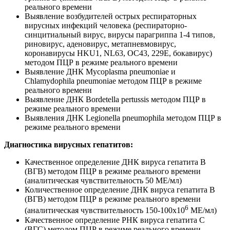
реального времени
Выявление возбудителей острых респираторных
вирусных инфекций человека (респираторно-
синцитиальный вирус, вирусы парагриппа 1-4 типов,
риновирус, аденовирус, метапневмовирус,
коронавирусы HKU1, NL63, OC43, 229E, бокавирус)
методом ПЦР в режиме реального времени
Выявление ДНК Mycoplasma pneumoniae и
Chlamydophila pneumoniae методом ПЦР в режиме
реального времени
Выявление ДНК Bordetella pertussis методом ПЦР в
режиме реального времени
Выявления ДНК Legionella pneumophila методом ПЦР в
режиме реального времени
Диагностика вирусных гепатитов:
Качественное определение ДНК вируса гепатита В
(ВГВ) методом ПЦР в режиме реального времени
(аналитическая чувствительность 50 МЕ/мл)
Количественное определение ДНК вируса гепатита В
(ВГВ) методом ПЦР в режиме реального времени
6
(аналитическая чувствительность 150-100х10
МЕ/мл)
Качественное определение РНК вируса гепатита С
(ВГС) методом ПЦР в режиме реального времени