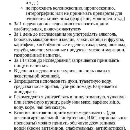
и т.д. ),
не проходить колоноскопию, ирригоскопию,
энтерографию или не принимать препараты для
очищения кишечника (фортранс, мовипреп и т.д.)
За 1 неделю до исследования исключить прием
слабительных, включая лактулозу
За 1 день до исследования не употреблять алкоголь,
бобовые, макаронные изделия, злаки, овощи и фрукты,
картофель, хлебобулочные изделия, сахар, мед, шоколад,
отруби, мюсли, молочные продукты, масло и маргарин,
газированные напитки.
За 14 часов до исследования запрещается принимать
пищу и напитки.
В день исследования не курить, не пользоваться
жевательной резинкой,
Запрещается использовать духи, туалетную воду,
средства после бритья, губную помаду. Разрешается
дезодорант.
Рекомендуется употреблять в пищу отварную, тушеную
или запеченую курицу, рыбу или мясо, вареное яйцо,
воду, кофе, чай без сахара.
Если вы постоянно принимаете медикаменты (для
лечения артериальной гипертензии, ИБС, гормональные
препараты) можно принять обычную дозу, запивая
водой (кроме витаминов, слабительных, антибиотиков).