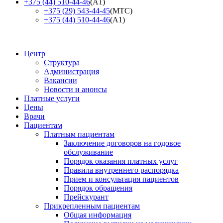
+375 (44) 510-44-46
(А1)
+375 (29) 543-44-45
(МТС)
+375 (44) 510-44-46
(А1)
Центр
Структура
Администрация
Вакансии
Новости и анонсы
Платные услуги
Цены
Врачи
Пациентам
Платным пациентам
Заключение договоров на годовое
обслуживание
Порядок оказания платных услуг
Правила внутреннего распорядка
Прием и консультация пациентов
Порядок обращения
Прейскурант
Прикрепленным пациентам
Общая информация