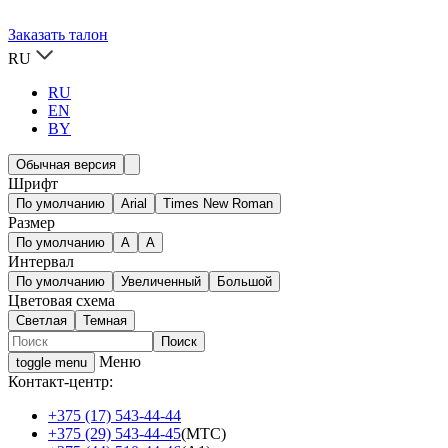
Заказать талон
RU
RU
EN
BY
Обычная версия
Шрифт
По умолчанию
Arial
Times New Roman
Размер
По умолчанию
A
A
Интервал
По умолчанию
Увеличенный
Большой
Цветовая схема
Светлая
Темная
Меню
toggle menu
Контакт-центр:
+375 (17) 543-44-44
+375 (29) 543-44-45
(МТС)