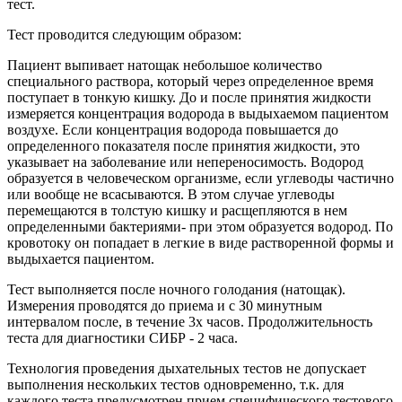
тест.
Тест проводится следующим образом:
Пациент выпивает натощак небольшое количество
специального раствора, который через определенное время
поступает в тонкую кишку. До и после принятия жидкости
измеряется концентрация водорода в выдыхаемом пациентом
воздухе. Если концентрация водорода повышается до
определенного показателя после принятия жидкости, это
указывает на заболевание или непереносимость. Водород
образуется в человеческом организме, если углеводы частично
или вообще не всасываются. В этом случае углеводы
перемещаются в толстую кишку и расщепляются в нем
определенными бактериями- при этом образуется водород. По
кровотоку он попадает в легкие в виде растворенной формы и
выдыхается пациентом.
Тест выполняется после ночного голодания (натощак).
Измерения проводятся до приема и с З0 минутным
интервалом после, в течение 3х часов. Продолжительность
теста для диагностики СИБР - 2 часа.
Технология проведения дыхательных тестов не допускает
выполнения нескольких тестов одновременно, т.к. для
каждого теста предусмотрен прием специфического тестового