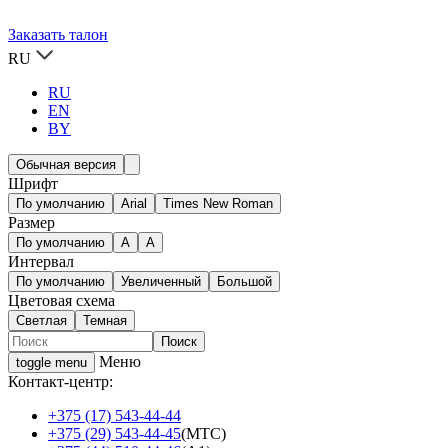
Заказать талон
RU
RU
EN
BY
Обычная версия
Шрифт
По умолчанию
Arial
Times New Roman
Размер
По умолчанию
A
A
Интервал
По умолчанию
Увеличенный
Большой
Цветовая схема
Светлая
Темная
Меню
toggle menu
Контакт-центр:
+375 (17) 543-44-44
+375 (29) 543-44-45
(МТС)