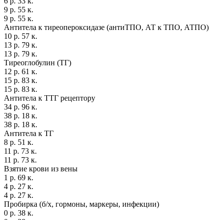
6 р. 33 к.
9 р. 55 к.
9 р. 55 к.
Антитела к тиреопероксидазе (антиТПО, АТ к ТПО, АТПО)
10 р. 57 к.
13 р. 79 к.
13 р. 79 к.
Тиреоглобулин (ТГ)
12 р. 61 к.
15 р. 83 к.
15 р. 83 к.
Антитела к ТТГ рецептору
34 р. 96 к.
38 р. 18 к.
38 р. 18 к.
Антитела к ТГ
8 р. 51 к.
11 р. 73 к.
11 р. 73 к.
Взятие крови из вены
1 р. 69 к.
4 р. 27 к.
4 р. 27 к.
Пробирка (б/х, гормоны, маркеры, инфекции)
0 р. 38 к.