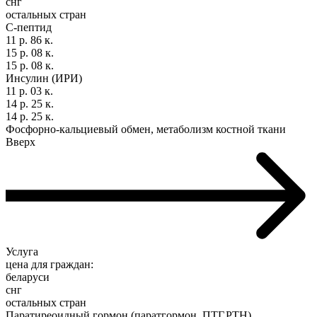
снг
остальных стран
С-пептид
11 р. 86 к.
15 р. 08 к.
15 р. 08 к.
Инсулин (ИРИ)
11 р. 03 к.
14 р. 25 к.
14 р. 25 к.
Фосфорно-кальциевый обмен, метаболизм костной ткани
Вверх
Услуга
цена для граждан:
беларуси
снг
остальных стран
Паратиреоидный гормон (паратгормон, ПТГ,РТН)