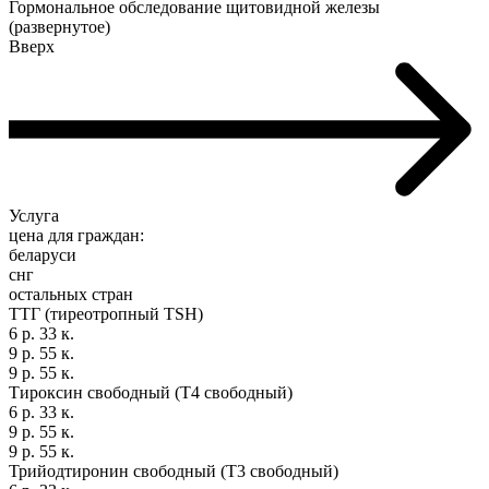
Гормональное обследование щитовидной железы
(развернутое)
Вверх
Услуга
цена для граждан:
беларуси
снг
остальных стран
ТТГ (тиреотропный TSH)
6 р. 33 к.
9 р. 55 к.
9 р. 55 к.
Тироксин свободный (Т4 свободный)
6 р. 33 к.
9 р. 55 к.
9 р. 55 к.
Трийодтиронин свободный (Т3 свободный)