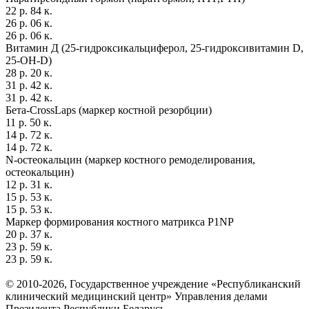
22 р. 84 к.
26 р. 06 к.
26 р. 06 к.
Витамин Д (25-гидроксикальциферол, 25-гидроксивитамин D,
25-OH-D)
28 р. 20 к.
31 р. 42 к.
31 р. 42 к.
Бета-CrossLaps (маркер костной резорбции)
11 р. 50 к.
14 р. 72 к.
14 р. 72 к.
N-остеокальцин (маркер костного ремоделирования,
остеокальцин)
12 р. 31 к.
15 р. 53 к.
15 р. 53 к.
Маркер формирования костного матрикса Р1NР
20 р. 37 к.
23 р. 59 к.
23 р. 59 к.
© 2010-2026, Государственное учреждение «Республиканский
клинический медицинский центр» Управления делами
Президента Республики Беларусь