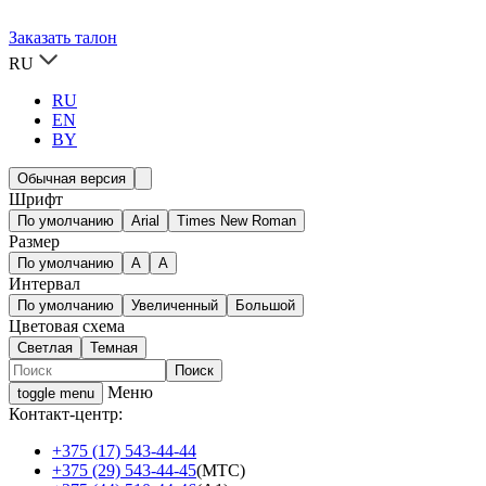
Заказать талон
RU
RU
EN
BY
Обычная версия
Шрифт
По умолчанию
Arial
Times New Roman
Размер
По умолчанию
A
A
Интервал
По умолчанию
Увеличенный
Большой
Цветовая схема
Светлая
Темная
Меню
toggle menu
Контакт-центр:
+375 (17) 543-44-44
+375 (29) 543-44-45
(МТС)