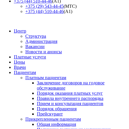
+375 (44) 510-44-46
(А1)
+375 (29) 543-44-45
(МТС)
+375 (44) 510-44-46
(А1)
Центр
Структура
Администрация
Вакансии
Новости и анонсы
Платные услуги
Цены
Врачи
Пациентам
Платным пациентам
Заключение договоров на годовое
обслуживание
Порядок оказания платных услуг
Правила внутреннего распорядка
Прием и консультация пациентов
Порядок обращения
Прейскурант
Прикрепленным пациентам
Общая информация