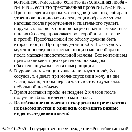
контейнере нумерацию, если это двухстаканная проба -
№1 и №2, если это трехстаканная проба №1, №2 и №3.
При проведении пробы 3-х сосудов (стаканов) собирают
утреннюю порцию мочи следующим образом: утром
натощак после пробуждения и тщательного туалета
наружных половых органов пациент начинает мочиться
в первый сосуд, продолжает во второй и заканчивает —
в третий. Преобладающей по объему должна быть
вторая порция. При проведении пробы 3-х сосудов у
мужчин последнюю третью порцию мочи собирают
после массажа предстательной железы. Все контейнеры
приготавливают предварительно, на каждом
обязательно указывается номер порции.
В урологии у женщин чаще используют пробу 2-х
сосудов, т. е делят при мочеиспускании мочу на две
части, важно, чтобы первая часть в этом случае была
небольшой по объему.
Время доставки пробы не позднее 2-х часов после
получения биологического материала.
Во избежание получения некорректных результатов
не рекомендуется в один день совмещать разные
виды исследований мочи!
© 2010-2026, Государственное учреждение «Республиканский