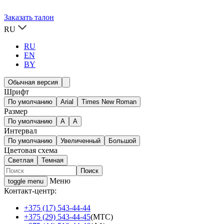
Заказать талон
RU
RU
EN
BY
Обычная версия
Шрифт
По умолчанию
Arial
Times New Roman
Размер
По умолчанию
A
A
Интервал
По умолчанию
Увеличенный
Большой
Цветовая схема
Светлая
Темная
Меню
toggle menu
Контакт-центр:
+375 (17) 543-44-44
+375 (29) 543-44-45
(МТС)