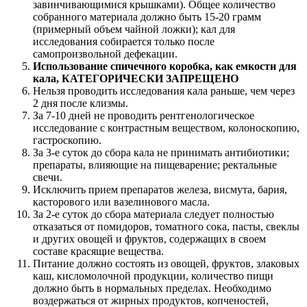
завинчивающимися крышками). Общее количество
собранного материала должно быть 15-20 грамм
(примерный объем чайной ложки); кал для
исследования собирается только после
самопроизвольной дефекации.
Использование спичечного коробка, как емкости для
кала, КАТЕГОРИЧЕСКИ ЗАПРЕЩЕНО
Нельзя проводить исследования кала раньше, чем через
2 дня после клизмы.
За 7-10 дней не проводить рентгенологическое
исследование с контрастным веществом, колоноскопию,
гастроскопию.
За 3-е суток до сбора кала не принимать антибиотики;
препараты, влияющие на пищеварение; ректальные
свечи.
Исключить прием препаратов железа, висмута, бария,
касторового или вазелинового масла.
За 2-е суток до сбора материала следует полностью
отказаться от помидоров, томатного сока, пасты, свеклы
и других овощей и фруктов, содержащих в своем
составе красящие вещества.
Питание должно состоять из овощей, фруктов, злаковых
каш, кисломолочной продукции, количество пищи
должно быть в нормальных пределах. Необходимо
воздержаться от жирных продуктов, копченостей,