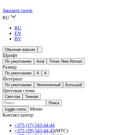
Заказать талон
RU
RU
EN
BY
Обычная версия
Шрифт
По умолчанию
Arial
Times New Roman
Размер
По умолчанию
A
A
Интервал
По умолчанию
Увеличенный
Большой
Цветовая схема
Светлая
Темная
Меню
toggle menu
Контакт-центр:
+375 (17) 543-44-44
+375 (29) 543-44-45
(МТС)