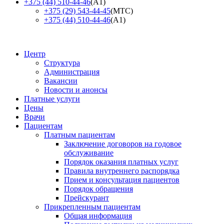
+375 (44) 510-44-46
(А1)
+375 (29) 543-44-45
(МТС)
+375 (44) 510-44-46
(А1)
Центр
Структура
Администрация
Вакансии
Новости и анонсы
Платные услуги
Цены
Врачи
Пациентам
Платным пациентам
Заключение договоров на годовое
обслуживание
Порядок оказания платных услуг
Правила внутреннего распорядка
Прием и консультация пациентов
Порядок обращения
Прейскурант
Прикрепленным пациентам
Общая информация