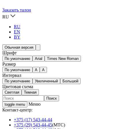
Заказать талон
RU
RU
EN
BY
Обычная версия
Шрифт
По умолчанию
Arial
Times New Roman
Размер
По умолчанию
A
A
Интервал
По умолчанию
Увеличенный
Большой
Цветовая схема
Светлая
Темная
Меню
toggle menu
Контакт-центр:
+375 (17) 543-44-44
+375 (29) 543-44-45
(МТС)