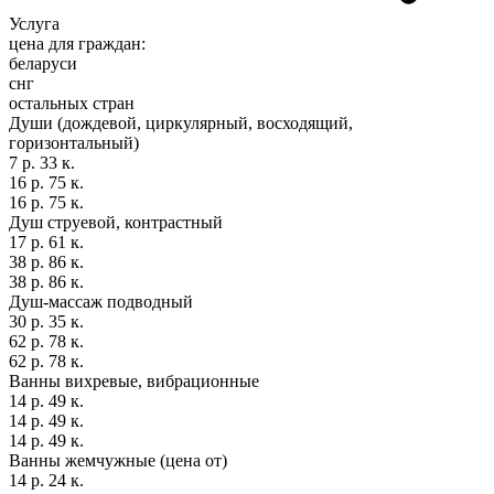
Услуга
цена для граждан:
беларуси
снг
остальных стран
Души (дождевой, циркулярный, восходящий,
горизонтальный)
7 р. 33 к.
16 р. 75 к.
16 р. 75 к.
Душ струевой, контрастный
17 р. 61 к.
38 р. 86 к.
38 р. 86 к.
Душ-массаж подводный
30 р. 35 к.
62 р. 78 к.
62 р. 78 к.
Ванны вихревые, вибрационные
14 р. 49 к.
14 р. 49 к.
14 р. 49 к.
Ванны жемчужные (цена от)
14 р. 24 к.