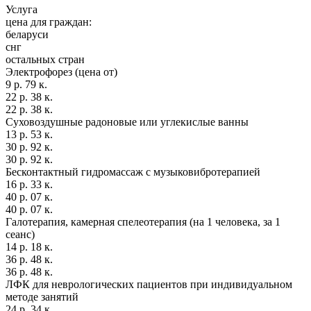
Услуга
цена для граждан:
беларуси
снг
остальных стран
Электрофорез (цена от)
9 р. 79 к.
22 р. 38 к.
22 р. 38 к.
Суховоздушные радоновые или углекислые ванны
13 р. 53 к.
30 р. 92 к.
30 р. 92 к.
Бесконтактный гидромассаж с музыковибротерапией
16 р. 33 к.
40 р. 07 к.
40 р. 07 к.
Галотерапия, камерная спелеотерапия (на 1 человека, за 1
сеанс)
14 р. 18 к.
36 р. 48 к.
36 р. 48 к.
ЛФК для неврологических пациентов при индивидуальном
методе занятий
24 р. 34 к.