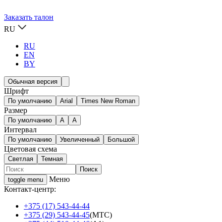
Заказать талон
RU
RU
EN
BY
Обычная версия
Шрифт
По умолчанию
Arial
Times New Roman
Размер
По умолчанию
A
A
Интервал
По умолчанию
Увеличенный
Большой
Цветовая схема
Светлая
Темная
Меню
toggle menu
Контакт-центр:
+375 (17) 543-44-44
+375 (29) 543-44-45
(МТС)