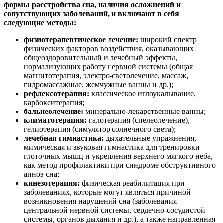
формы расстройства сна, наличия осложнений и
сопутствующих заболеваний, и включают в себя
следующие методы:
физиотерапевтическое лечение:
широкий спектр
физических факторов воздействия, оказывающих
общеоздоровительный и лечебный эффекты,
нормализующих работу нервной системы (общая
магнитотерапия, электро-светолечение, массаж,
гидромассажные, жемчужные ванны и др.);
рефлексотерапия:
классическое иглоукалывание,
карбокситерапия;
бальнеолечение:
минерально-лекарственные ванны;
климатотерапия:
галотерапия (спелеолечение),
гелиотерапия (симулятор солнечного света);
лечебная гимнастика:
дыхательные упражнения,
мимическая и звуковая гимнастика для тренировки
глоточных мышц и укрепления верхнего мягкого неба,
как метод профилактики при синдроме обструктивного
апноэ сна;
кинезотерапия:
физическая реабилитация при
заболеваниях, которые могут являться причиной
возникновения нарушений сна (заболевания
центральной нервной системы, сердечно-сосудистой
системы, органов дыхания и др.), а также направленная