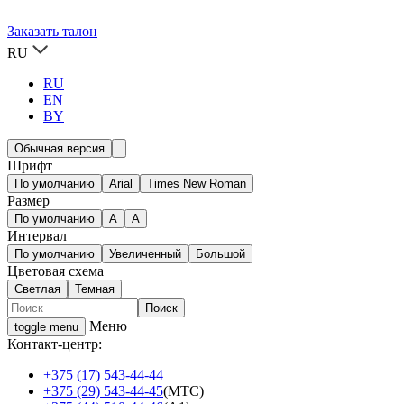
Заказать талон
RU
RU
EN
BY
Обычная версия
Шрифт
По умолчанию
Arial
Times New Roman
Размер
По умолчанию
A
A
Интервал
По умолчанию
Увеличенный
Большой
Цветовая схема
Светлая
Темная
Меню
toggle menu
Контакт-центр:
+375 (17) 543-44-44
+375 (29) 543-44-45
(МТС)