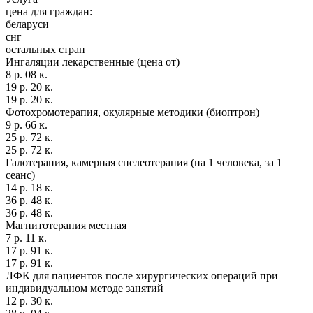
цена для граждан:
беларуси
снг
остальных стран
Ингаляции лекарственные (цена от)
8 р. 08 к.
19 р. 20 к.
19 р. 20 к.
Фотохромотерапия, окулярные методики (биоптрон)
9 р. 66 к.
25 р. 72 к.
25 р. 72 к.
Галотерапия, камерная спелеотерапия (на 1 человека, за 1
сеанс)
14 р. 18 к.
36 р. 48 к.
36 р. 48 к.
Магнитотерапия местная
7 р. 11 к.
17 р. 91 к.
17 р. 91 к.
ЛФК для пациентов после хирургических операций при
индивидуальном методе занятий
12 р. 30 к.