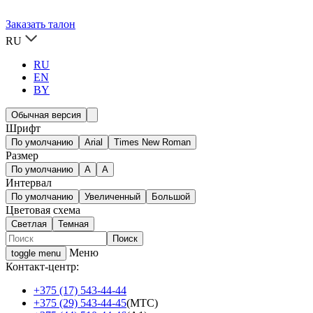
Заказать талон
RU
RU
EN
BY
Обычная версия
Шрифт
По умолчанию
Arial
Times New Roman
Размер
По умолчанию
A
A
Интервал
По умолчанию
Увеличенный
Большой
Цветовая схема
Светлая
Темная
Меню
toggle menu
Контакт-центр:
+375 (17) 543-44-44
+375 (29) 543-44-45
(МТС)