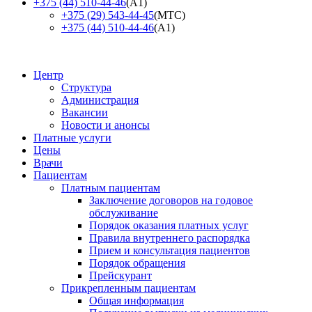
+375 (44) 510-44-46
(А1)
+375 (29) 543-44-45
(МТС)
+375 (44) 510-44-46
(А1)
Центр
Структура
Администрация
Вакансии
Новости и анонсы
Платные услуги
Цены
Врачи
Пациентам
Платным пациентам
Заключение договоров на годовое
обслуживание
Порядок оказания платных услуг
Правила внутреннего распорядка
Прием и консультация пациентов
Порядок обращения
Прейскурант
Прикрепленным пациентам
Общая информация