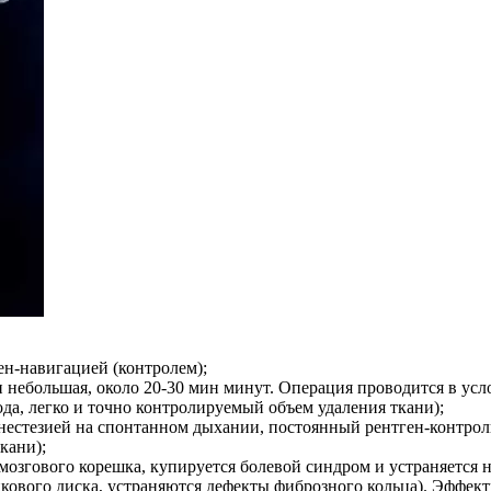
ен-навигацией (контролем);
небольшая, около 20-30 мин минут. Операция проводится в усло
да, легко и точно контролируемый объем удаления ткани);
анестезией на спонтанном дыхании, постоянный рентген-контро
кани);
мозгового корешка, купируется болевой синдром и устраняется
ового диска, устраняются дефекты фиброзного кольца). Эффект