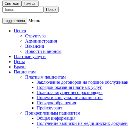
Светлая
Темная
Меню
toggle menu
Центр
Структура
Администрация
Вакансии
Новости и анонсы
Платные услуги
Цены
Врачи
Пациентам
Платным пациентам
Заключение договоров на годовое обслужива
Порядок оказания платных услуг
Правила внутреннего распорядка
Прием и консультация пациентов
Порядок обращения
Прейскурант
Прикрепленным пациентам
Общая информация
Получение выписки из медицинских докумен