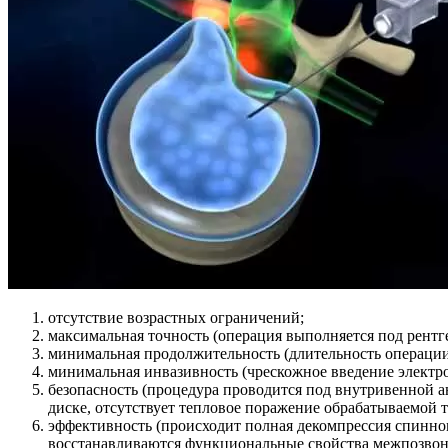
отсутствие возрастных ограничений;
максимальная точность (операция выполняется под рентг
минимальная продолжительность (длительность операции 
минимальная инвазивность (чрескожное введение электро
безопасность (процедура проводится под внутривенной 
диске, отсутствует тепловое поражение обрабатываемой т
эффективность (происходит полная декомпрессия спинно
восстанавливаются функциональные свойства межпозвонк