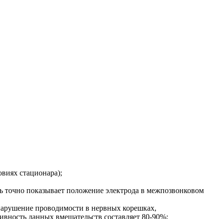
виях стационара);
ль точно показывает положение электрода в межпозвонковом
 нарушение проводимости в нервных корешках,
ивность данных вмешательств составляет 80-90%;