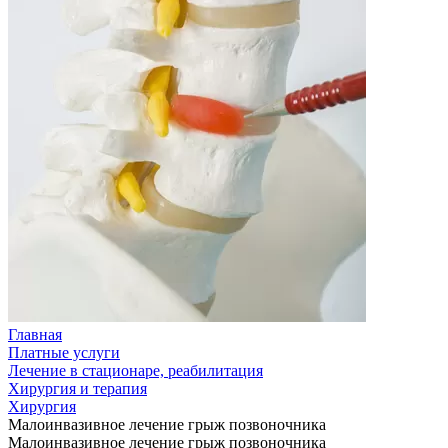
Главная
Платные услуги
Лечение в стационаре, реабилитация
Хирургия и терапия
Хирургия
Малоинвазивное лечение грыж позвоночника
Малоинвазивное лечение грыж позвоночника