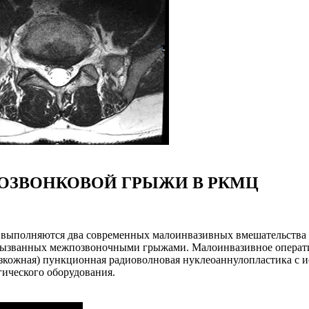
ОЗВОНКОВОЙ ГРЫЖИ В РКМЦ
 выполняются два современных малоинвазивных вмешательства д
вызванных межпозвоночными грыжами. Малоинвазивное оператив
езкожная) пункционная радиоволновая нуклеоаннулопластика с
гического оборудования.