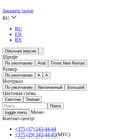
Заказать талон
RU
RU
EN
BY
Обычная версия
Шрифт
По умолчанию
Arial
Times New Roman
Размер
По умолчанию
A
A
Интервал
По умолчанию
Увеличенный
Большой
Цветовая схема
Светлая
Темная
Меню
toggle menu
Контакт-центр:
+375 (17) 543-44-44
+375 (29) 543-44-45
(МТС)