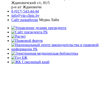
Ждановичский с/с, 81/5
р-н а/г Ждановичи
8 (017) 543-44-44
info@vip-clinic.by
Сайт разработан
Медиа Лайн