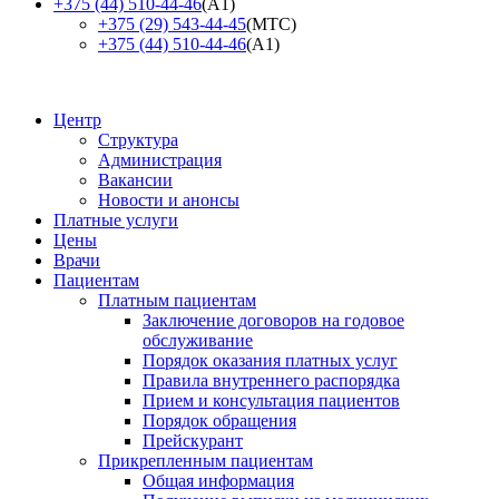
+375 (44) 510-44-46
(А1)
+375 (29) 543-44-45
(МТС)
+375 (44) 510-44-46
(А1)
Центр
Структура
Администрация
Вакансии
Новости и анонсы
Платные услуги
Цены
Врачи
Пациентам
Платным пациентам
Заключение договоров на годовое
обслуживание
Порядок оказания платных услуг
Правила внутреннего распорядка
Прием и консультация пациентов
Порядок обращения
Прейскурант
Прикрепленным пациентам
Общая информация