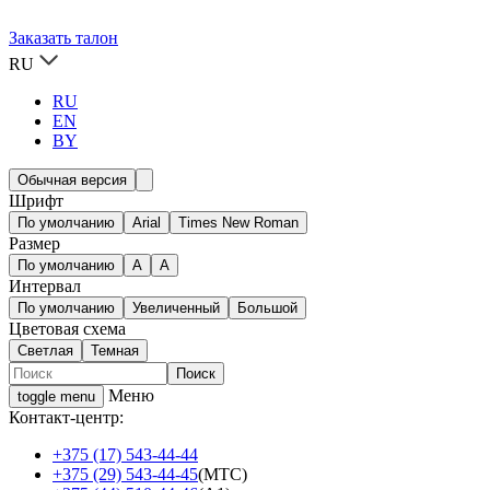
Заказать талон
RU
RU
EN
BY
Обычная версия
Шрифт
По умолчанию
Arial
Times New Roman
Размер
По умолчанию
A
A
Интервал
По умолчанию
Увеличенный
Большой
Цветовая схема
Светлая
Темная
Меню
toggle menu
Контакт-центр:
+375 (17) 543-44-44
+375 (29) 543-44-45
(МТС)